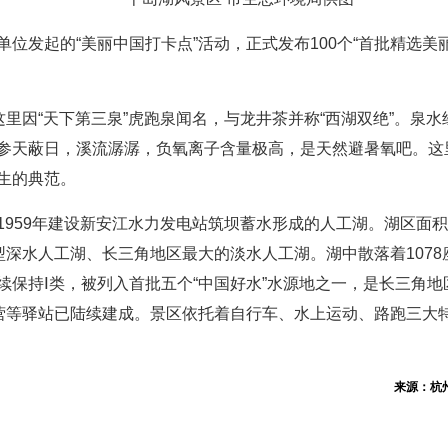
位发起的“美丽中国打卡点”活动，正式发布100个“首批精选美
这里因“天下第三泉”虎跑泉闻名，与龙井茶并称“西湖双绝”。泉
参天蔽日，溪流潺潺，负氧离子含量极高，是天然避暑氧吧。这
生的典范。
959年建设新安江水力发电站筑坝蓄水形成的人工湖。湖区面积5
型深水人工湖、长三角地区最大的淡水人工湖。湖中散落着1078
续保持Ⅰ类，被列入首批五个“中国好水”水源地之一，是长三角
营等驿站已陆续建成。景区依托着自行车、水上运动、路跑三大特
来源：杭州