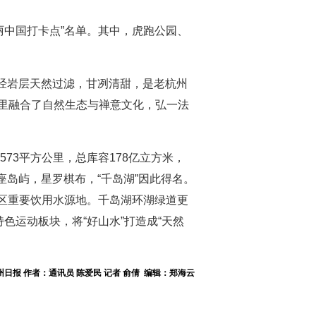
丽中国打卡点”名单。其中，虎跑公园、
水经岩层天然过滤，甘冽清甜，是老杭州
里融合了自然生态与禅意文化，弘一法
73平方公里，总库容178亿立方米，
座岛屿，星罗棋布，“千岛湖”因此得名。
地区重要饮用水源地。千岛湖环湖绿道更
色运动板块，将“好山水”打造成“天然
日报 作者：通讯员 陈爱民 记者 俞倩 编辑：郑海云