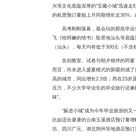
兴等文化底蕴深厚的“宝藏小城”迅速走
的机票预订量较上月同期增长近30%。
高考刚刚落幕，最会玩的那批毕业生
飞《给阿嫲的情书》取景地汕头等底蕴
（汕头），每天均有低于300元（不含
告别教室、试卷与朝夕相伴的同窗
而言，尚未进入盛夏模式的新疆则成了
高的城市，同比增长2.3倍；而在2
压力，不少大学毕业生的毕业旅行还兼
味”。
“躲进小城”成为今年毕业旅游的
比如适合避暑的云南玉溪酒店预订量增幅
坊、四川广元、湖北荆州等地酒店预订