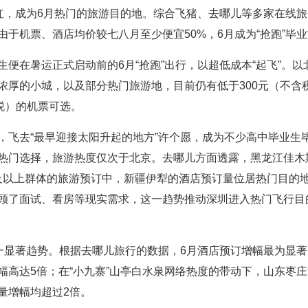
红，成为6月热门的旅游目的地。综合飞猪、去哪儿等多家在线旅企
由于机票、酒店均价较七八月至少便宜50%，6月成为“抢跑”毕
便在暑运正式启动前的6月“抢跑”出行，以超低成本“起飞”。
浓厚的小城，以及部分热门旅游地，目前仍有低于300元（不含
税）的机票可选。
，飞去“最早迎接太阳升起的地方”许个愿，成为不少高中毕业生
热门选择，旅游热度仅次于北京。去哪儿方面透露，黑龙江佳木斯
3岁及以上群体的旅游预订中，新疆伊犁的酒店预订量位居热门目的
顾了面试、看房等现实需求，这一趋势推动深圳进入热门飞行目
又一显著趋势。根据去哪儿旅行的数据，6月酒店预订增幅最为显
高达5倍；在“小九寨”山亭白水泉网络热度的带动下，山东枣庄
量增幅均超过2倍。