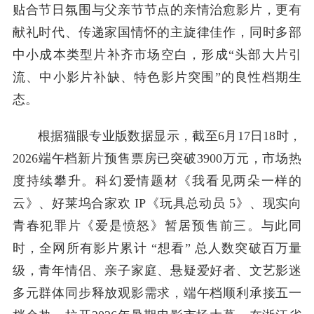
贴合节日氛围与父亲节节点的亲情治愈影片，更有
献礼时代、传递家国情怀的主旋律佳作，同时多部
中小成本类型片补齐市场空白，形成“头部大片引
流、中小影片补缺、特色影片突围”的良性档期生
态。
根据猫眼专业版数据显示，截至6月17日18时，
2026端午档新片预售票房已突破3900万元，市场热
度持续攀升。科幻爱情题材《我看见两朵一样的
云》、好莱坞合家欢 IP《玩具总动员 5》、现实向
青春犯罪片《爱是愤怒》暂居预售前三。与此同
时，全网所有影片累计 “想看” 总人数突破百万量
级，青年情侣、亲子家庭、悬疑爱好者、文艺影迷
多元群体同步释放观影需求，端午档顺利承接五一