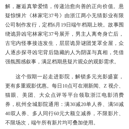
解，邂逅真挚爱情，传递治愈向善的正向价值。悬
疑惊悚片《林家宅37号》由浙江两小无猜影业有限
公司制作发行，定档6月19日端午档期上映。故事围
绕诡异凶宅林家宅37号展开，男主人离奇身亡后，
古宅内怪事接连发生，层层诡异谜团笼罩全屋，众
人逐步探寻凶宅背后隐藏的人为阴谋与真相，凭借
强氛围感叙事，满足档期悬疑片观众的观影需求。
这个假期一起走进影院，解锁多元光影盛宴，
更有多重观影优惠。每日10点可在潮新闻、Z 视介、
猫眼、美团、大众点评等平台领取浙江电影消费
券，杭州全城影院通用：满30减20单人券、满50减
40双人券、多人同行60元大额立减券，不限影片、
不限场次，端午所有新片均可叠加使用。