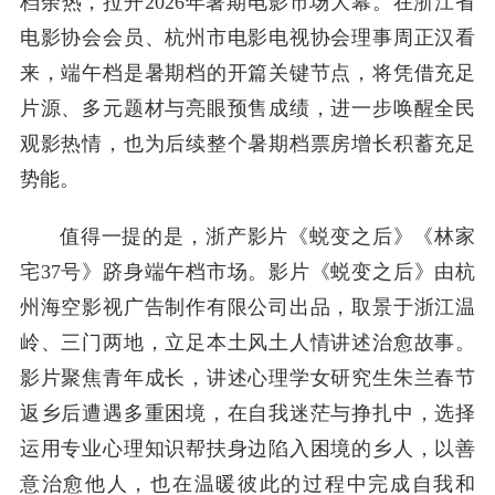
档余热，拉开2026年暑期电影市场大幕。在浙江省
电影协会会员、杭州市电影电视协会理事周正汉看
来，端午档是暑期档的开篇关键节点，将凭借充足
片源、多元题材与亮眼预售成绩，进一步唤醒全民
观影热情，也为后续整个暑期档票房增长积蓄充足
势能。
值得一提的是，浙产影片《蜕变之后》《林家
宅37号》跻身端午档市场。影片《蜕变之后》由杭
州海空影视广告制作有限公司出品，取景于浙江温
岭、三门两地，立足本土风土人情讲述治愈故事。
影片聚焦青年成长，讲述心理学女研究生朱兰春节
返乡后遭遇多重困境，在自我迷茫与挣扎中，选择
运用专业心理知识帮扶身边陷入困境的乡人，以善
意治愈他人，也在温暖彼此的过程中完成自我和