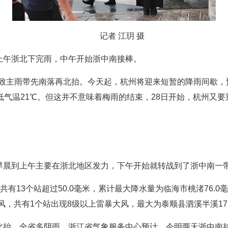
记者 江玥 摄
：上午浙北下完雨，中午开始浙中南接棒。
致主雨带先南落再北抬。今天起，杭州将迎来短暂的降雨间歇，
最低气温21℃。但这并不意味着梅雨的结束，28日开始，杭州又
，早晨到上午主要在浙北地区发力，下午开始就转战到了浙中南一
量共有13个站超过50.0毫米，累计最大降水量为临海市桃渚76.
风，共有1个站出现8级以上雷暴大风，最大为泰顺县泗溪半溪17.5
再北抬，全省多阴雨。浙江省气象服务中心预计，今明两天浙中南持