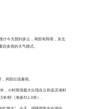
预计今天阴到多云，局部有阵雨，东北
要重回多雨的天气模式。
带，局部出现暴雨。
0毫米，小时雨强最大出现在云和县滨湖村
米/秒（海拔411.0米）。
续“接水”。今天，强降雨集中在浙中