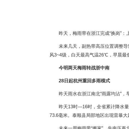
昨天，梅雨带在浙江完成“换岗”
未来几天，副热带高压位置调整导
风3~4级，白天最高气温26℃，早晨
今明两天梅雨转战浙中南
28日起杭州重回多雨模式
昨天雨水在浙江南北“雨露均沾”
昨天13时—16时，全省累计降水
73.6毫米。泰顺县局部地区出现雷暴大
未来一周梅雨带“搬家”，先南压