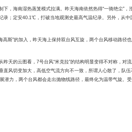
下，海南湿热蒸笼模式拉满。昨天海南依然热得“一骑绝尘”，澄迈
刷新纪录；定安40.1℃，打破当地观测史最高气温纪录。另外，
海高斯”的加入，昨天海上保持双台风互旋，两个台风移动路径也
从昨天的云图看，7号台风“米克拉”的结构明显变得不对称，对
垂直风切变加大，高低空气流方向不一致，所谓人心散了，队伍
发展潜力，两个台风都会走出抛物线路径，最终化为温带气旋。受“