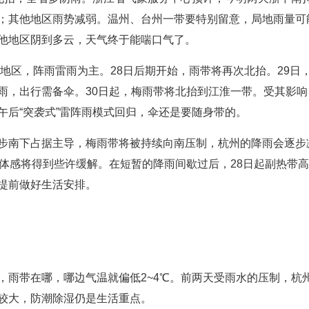
；其他地区雨势减弱。温州、台州一带要特别留意，局地雨量可
他地区阴到多云，天气终于能喘口气了。
南地区，阵雨雷雨为主。28日后期开始，雨带将再次北抬。29
雨，出行需备伞。30日起，梅雨带将北抬到江淮一带。受其影
午后“突袭式”雷阵雨模式回归，伞还是要随身带的。
步南下占据主导，梅雨带将被持续向南压制，杭州的降雨会逐步
的体感将得到些许缓解。在短暂的降雨间歇过后，28日起副热带
提前做好生活安排。
雨带在哪，哪边气温就偏低2~4℃。前两天受雨水的压制，杭州的气
较大，防潮除湿仍是生活重点。