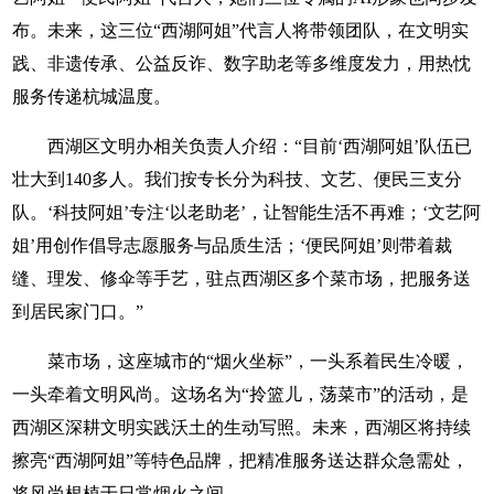
布。未来，这三位“西湖阿姐”代言人将带领团队，在文明实
践、非遗传承、公益反诈、数字助老等多维度发力，用热忱
服务传递杭城温度。
西湖区文明办相关负责人介绍：“目前‘西湖阿姐’队伍已
壮大到140多人。我们按专长分为科技、文艺、便民三支分
队。‘科技阿姐’专注‘以老助老’，让智能生活不再难；‘文艺阿
姐’用创作倡导志愿服务与品质生活；‘便民阿姐’则带着裁
缝、理发、修伞等手艺，驻点西湖区多个菜市场，把服务送
到居民家门口。”
菜市场，这座城市的“烟火坐标”，一头系着民生冷暖，
一头牵着文明风尚。这场名为“拎篮儿，荡菜市”的活动，是
西湖区深耕文明实践沃土的生动写照。未来，西湖区将持续
擦亮“西湖阿姐”等特色品牌，把精准服务送达群众急需处，
将风尚根植于日常烟火之间。