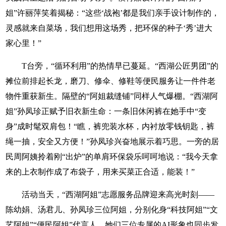
姐”许丽萍笑着揭秘：“这些‘战袍’都是我们亲手设计制作的，
灵感就来自菜场，我们想用这场秀，把环保的种子‘秀’进大
家心里！”
T台旁，“循环利用”的热情早已蔓延。“西湖公匠男团”的
摊位前排起长龙，磨刀、修伞、修鞋等便民服务让一件件老
物件重获新生。隔壁的“阿姐裁缝铺”同样人气爆棚。“西湖阿
姐”孙凤珍正赋予旧衣新生命：一条旧休闲裤在她手中“变
身”成时髦双肩包！“瞧，裤兜装水杯，内衬放零钱钥匙，裤
绳一抽，安全又方便！”孙凤珍兴奋地展示着巧思。一旁的居
民周阿姨拎着刚“出炉”的单肩环保袋乐呵呵地说：“我今天拿
来的上衣制作成了布袋子，用来买菜正合适，能装！”
活动当天，“西湖阿姐”志愿服务品牌迎来高光时刻——
陈幼娟、汤君儿、孙凤珍三位阿姐，分别化身“科技阿姐”“文
艺阿姐”“便民阿姐”代言人，她们三位专属的AI形象也同步发